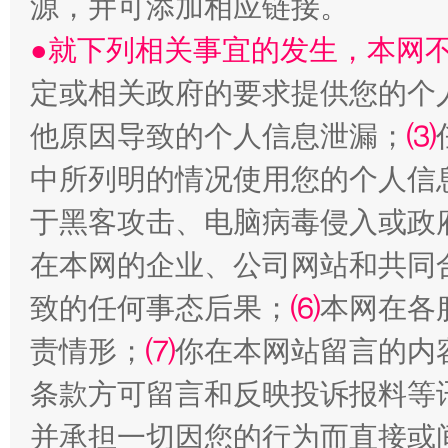
源，并可添加相应链接。
●就下列相关事宜的发生，本网
定或相关政府的要求提供您的个
受贿1.44亿！段成刚被判无期
从幼儿
他原因导致的个人信息泄漏；
⑶
中所列明的情况使用您的个人信
于黑客攻击、电脑病毒侵入或政
在本网的企业、公司网站和共同
致的任何事态后果；
⑹
本网在各
责情形；
⑺
你在本网站留言的内
全民健身五年计划来了！等你上场
条款方可留言和反映投诉报料等
并承担一切因您的行为而直接或