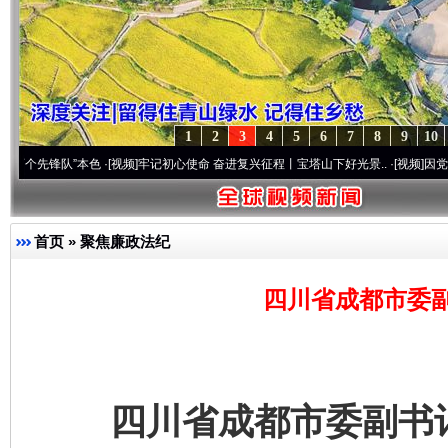
1
2
3
4
5
6
7
8
9
10
队”本色
·[视频]
牢记初心使命 奋进复兴征程丨宝塔山下好光景..
·[视频]
因党而生 为党而
首页
»
聚焦廉政法纪
四川省成都市委
四川省成都市委副书记