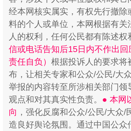
经本网核实属实，有权先行撤除
料的个人或单位，本网根据有关
“蜀中异人”王建安的艺术幻境
人的权利，任何公民都有陈述权
信或电话告知后15日内不作出
责任自负）
根据投诉人的要求将
布，让相关专家和公众/公民/大
举报的内容转至所涉相关部门领
观点和对其真实性负责。
● 本
向
，强化反腐和公众/公民/大众
造良好舆论氛围。通过中国公众传