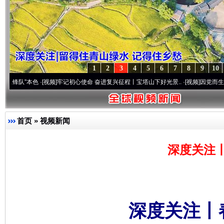
1
2
3
4
5
6
7
8
9
10
色
·[视频]
牢记初心使命 奋进复兴征程丨宝塔山下好光景..
·[视频]
因党而生 为党而战——
首页
»
视频新闻
深度关注
深度关注丨