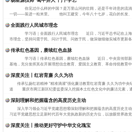
杨星源投师“蜀中异人”门下学艺
你见过什么样的中国？是万里山河的壮阔，还是千年诗意的流
一切——装进一粒米里。 他叫王建安，今年八十七岁，花白的长发、长
全面践行人民城市理念
学习语｜全面践行人民城市理念 近日，习近平总书记在上海
市理念，坚持问需于民、问计于民、问效于民，做深做细做实城市更新各项
传承红色基因，赓续红色血脉
学习语丨传承红色基因，赓续红色血脉 近日，中央宣传部新
基地，充分发挥其在开展理想信念教育、爱国主义教育、革命传统教育中的
深度关注丨红岩育廉 久久为功
传承弘扬红岩精神 "精准滴灌"强化廉洁教育红岩育廉 久久为功中央
道 重庆市两江新区纪委监委深入挖掘本土红色文化中的廉洁元素，通过
完善运行机制助力责任有效落实
一纸欠条
深刻理解和把握蕴含的高度历史主动
深入学习领会习近平党建思想⑯深刻理解和把握蕴含的高度历史主
习近平党建思想立足新时代百年大党执政新的历史方位，以放眼世界政党兴
深度关注丨推动更好守护中华文化瑰宝