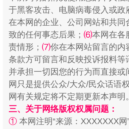
于黑客攻击、电脑病毒侵入或政
在本网的企业、公司网站和共同
致的任何事态后果；
⑹
本网在各
阿坝州三大球赛在茂县开幕
规模最
责情形；
⑺
你在本网站留言的内
条款方可留言和反映投诉报料等
并承担一切因您的行为而直接或
网只是提供公众/大众/民众话语
网有关规定将不定期更新本声明
三、关于网络版权权属问题：
国家大学科技园优化重塑工作
①
本网注明“来源：XXXXXXX网