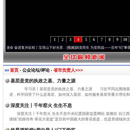
1
2
3
4
5
6
7
8
9
10
 奋进复兴征程丨宝塔山下好光景..
·[视频]
因党而生 为党而战——百年“纪”事⑧加强纪律
首页
- 公众论坛/评论 -
省市负责人>>>
基层是党的执政之基、力量之源
学习语丨基层是党的执政之基、力量之源 习近平同志围绕基
述，科学回答了什么是基层、如何深入基层、如何服务基层等重大理论和实
深度关注丨千年窑火 生生不息
深度关注丨千年窑火 生生不息中央纪委国家监委网站 柴雅欣 自江
德镇"丝路传奇·青花大瓷盘"是目前中国最大的青花瓷盘，也是景德镇的文