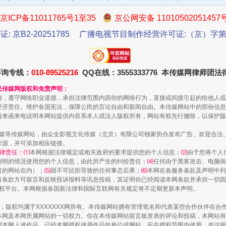
京ICP备11011765号1至35
京公网安备 11010502051457
证: 京B2-20251785
广播电视节目制作经营许可证:（京）字第3
一批国家标准开始实施
咨询专线：
010-89525216
QQ在线：3555333776 本传媒网律师团
民传媒网版权和免责声明：
德，遵守网络职业道德，承担法律范围内因你的网络行为，直接或间接引起的给他人或
经济责任。维护各国宪法，保障公民的言论自由和新闻自由。本传媒网站中的部份信息
请来函来电说明本网站提供内容系本人或法人版权所有，网站有权先行撤除，以保护版
传媒等传媒网站，由众全影视文化传媒（北京）有限公司独家协办发布广告。欢迎合法
来源，并可添加相应链接。
律责任：⑴
本网根据法律规定或相关政府的要求提供您的个人信息；
⑵
由于您将个人
列明的情况使用您的个人信息，由此所产生的纠纷责任；
⑷
任何由于黑客攻击、电脑病
者的网站在内）；
⑸
因不可抗拒导致的任何事态后果；
⑹
本网在各服务条款及声明中列
有条款方可留言和反映投诉报料等讯息投稿，其证明你已经阅读本网条款并承担一切因
语权平台。本网根据各国新法律和国际互联网有关规定将不定期更新本声明。
以产业富民促振兴
作品，版权均属于XXXXXXX网所有。本传媒网站拥有管理笔名和代表某些合作伙伴在
本网及本网所属网站的一切权力。你在本传媒网站留言板发表的评论和投稿，本网站有
本网上述作品。已经本网授权使用作品的单位或网站，应在授权范围内使用，并注明“来