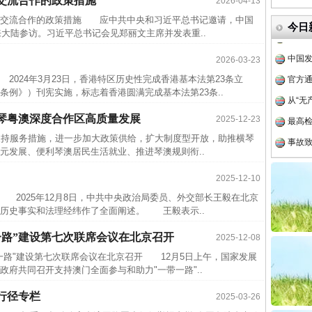
交流合作的政策措施
2026-04-13
中方对
交流合作的政策措施 应中共中央和习近平总书记邀请，中国
今日
来大陆参访。习近平总书记会见郑丽文主席并发表重..
中国发
官方
2026-03-23
24年3月23日，香港特区历史性完成香港基本法第23条立
从“无
条例》）刊宪实施，标志着香港圆满完成基本法第23条..
最高
琴粤澳深度合作区高质量发展
2025-12-23
事故致
持服务措施，进一步加大政策供给，扩大制度型开放，助推横琴
近期涉
元发展、便利琴澳居民生活就业、推进琴澳规则衔..
半生相
2025-12-10
一纸欠
2025年12月8日，中共中央政治局委员、外交部长王毅在北京
26万
历史事实和法理经纬作了全面阐述。 王毅表示..
杨天
一路”建设第七次联席会议在北京召开
2025-12-08
传销头
路"建设第七次联席会议在北京召开 12月5日上午，国家发展
四川省
府共同召开支持澳门全面参与和助力"一带一路"..
中方对
行径专栏
2025-03-26
中国发