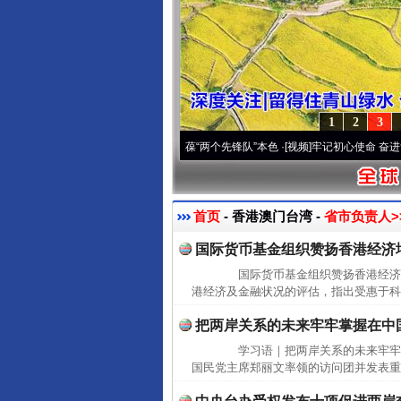
1
2
3
 深刻改变雪域高原..
·[视频]
永葆“两个先锋队”本色
·[视频]
牢记初心使命 奋进复兴征程
首页
- 香港澳门台湾 -
省市负责人>
国际货币基金组织赞扬香港经济
国际货币基金组织赞扬香港经济增
港经济及金融状况的评估，指出受惠于科
把两岸关系的未来牢牢掌握在中
学习语｜把两岸关系的未来牢牢
国民党主席郑丽文率领的访问团并发表重