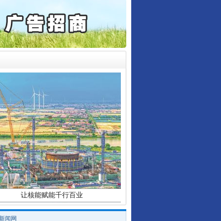
通报西安赛格商场坠亡事件
行业协会接连发公告
产可执”到“全额执行”
检抗诉的疑难复杂刑事案件
5死1伤，四川省安委会挂..
让核能赋能千行百业
/新闻网