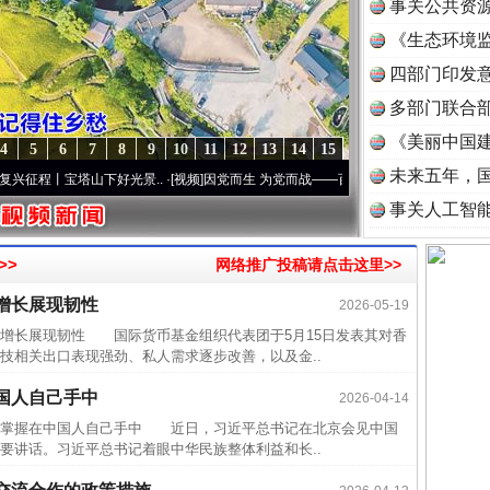
事关公共资
《生态环境监
读
四部门印发
多部门联合部
《美丽中国建
4
5
6
7
8
9
10
11
12
13
14
15
未来五年，
丨宝塔山下好光景..
·[视频]
因党而生 为党而战——百年“纪”事⑧加强纪律..
·[视频]
牢记
事关人工智
>>
网络推广投稿请点击这里>>
近期涉
增长展现韧性
2026-05-19
半生相
长展现韧性 国际货币基金组织代表团于5月15日发表其对香
一纸欠
技相关出口表现强劲、私人需求逐步改善，以及金..
26万
国人自己手中
2026-04-14
杨天
掌握在中国人自己手中 近日，习近平总书记在北京会见中国
要讲话。习近平总书记着眼中华民族整体利益和长..
传销头
四川省