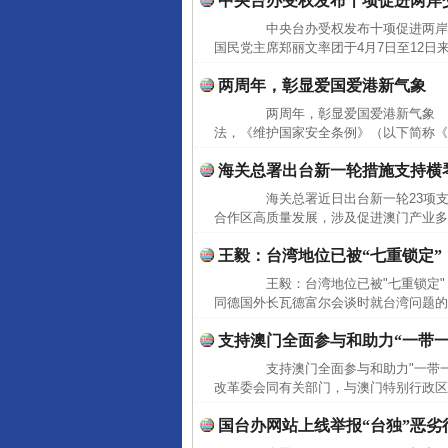
中央台办受权发布十项促进两岸
中央台办受权发布十项促进两岸
国民党主席郑丽文率团于4月7日至12日
两周年，彰显爱国爱港新气象
两周年，彰显爱国爱港新气象 20
法，《维护国家安全条例》（以下简称《
海关总署出台新一轮措施支持横
海关总署近日出台新一轮23项支
合作区高质量发展，涉及促进澳门产业多
王毅：台湾地位已被“七重锁定”
王毅：台湾地位已被"七重锁定" 
同德国外长瓦德富尔会谈时就台湾问题的
支持澳门全面参与和助力“一带
支持澳门全面参与和助力"一带一
改革委会同有关部门，与澳门特别行政区政
国台办网站上线举报“台独”恶劣