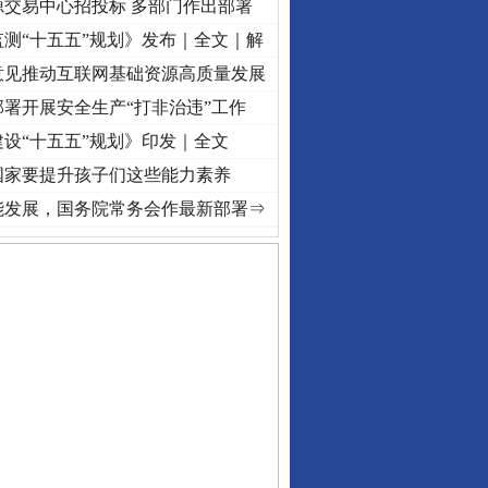
源交易中心招投标 多部门作出部署
测“十五五”规划》发布｜全文｜解
意见推动互联网基础资源高质量发展
署开展安全生产“打非治违”工作
设“十五五”规划》印发｜全文
国家要提升孩子们这些能力素养
初心使命 奋进复兴征程丨“转折之城”激荡..
·[视频]
牢记初心使命 奋进复兴征程丨红船起航
能发展，国务院常务会作最新部署⇒
私家车群死群伤事故多发..
守，一别两宽：这场老年..
条伤亲情 巡回调解促和..
保费，离婚时为何要分走一..
誉，不得录用为公务员
目出狱后办书院暴力管教..
公安厅征集新型黑恶违法..