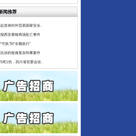
6家美国实体采取反制措..
新闻推荐
起首例对外贸易国家安全..
通报西安赛格商场坠亡事件
产可执”到“全额执行”
检抗诉的疑难复杂刑事案件
5死1伤，四川省安委会挂..
私家车群死群伤事故多发..
守，一别两宽：这场老年..
条伤亲情 巡回调解促和..
保费，离婚时为何要分走一..
誉，不得录用为公务员
目出狱后办书院暴力管教..
公安厅征集新型黑恶违法..
6家美国实体采取反制措..
起首例对外贸易国家安全..