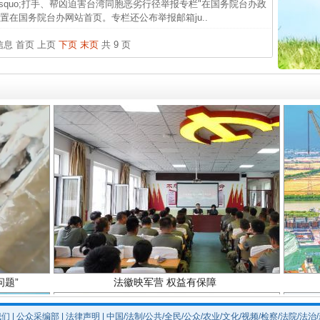
&rsquo;打手、帮凶迫害台湾同胞恶劣行径举报专栏"在国务院台办政
在国务院台办网站首页。专栏还公布举报邮箱ju..
官方
实
一纸欠条伤亲情 巡回调解促和解..
从“无
条信息
首页
上页
下页
末页
共 9 页
最高
事故致
题”
法徽映军营 权益有保障
我们
|
公众采编部
|
法律声明
| 中国/法制/公共/全民/公众/农业/文化/视频/检察/法院/法治