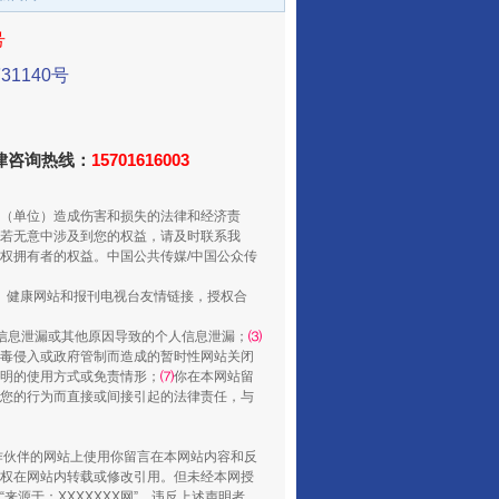
号
1140号
从数据变化看反腐深化
法律咨询热线：
15701616003
（单位）造成伤害和损失的法律和经济责
若无意中涉及到您的权益，请及时联系我
权拥有者的权益。中国公共传媒/中国公众传
、健康网站和报刊电视台友情链接，授权合
信息泄漏或其他原因导致的个人信息泄漏；
⑶
毒侵入或政府管制而造成的暂时性网站关闭
明的使用方式或免责情形；
⑺
你在本网站留
您的行为而直接或间接引起的法律责任，与
酒驾未被当场查获能处罚吗
合作伙伴的网站上使用你留言在本网站内容和反
权在网站内转载或修改引用。但未经本网授
源于：XXXXXXX网”。违反上述声明者，