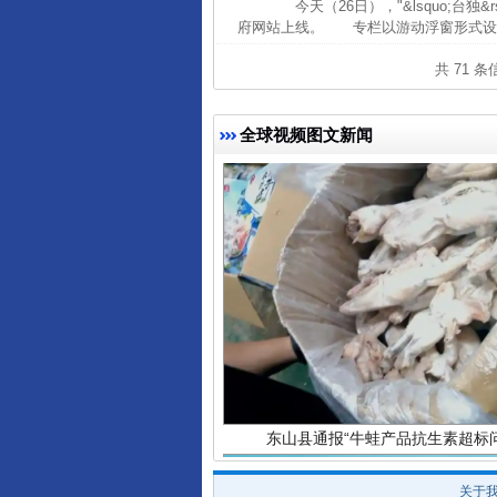
今天（26日），"&lsquo;台独
府网站上线。 专栏以游动浮窗形式设置
完善运行机制助力责任有效落
共 71 
全球视频图文新闻
东山县通报“牛蛙产品抗生素超标问
关于