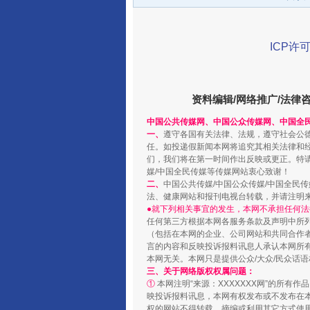
ICP许可
千年窑火 生生不息
资料编辑/网络推广/法律
中国公共传媒网、中国公众传媒网、中国全
一、
遵守各国有关法律、法规，遵守社会公
任。如投递假新闻本网将追究其相关法律和
们，我们将在第一时间作出反映或更正。特
媒/中国全民传媒等传媒网站衷心致谢！
二、
中国公共传媒/中国公众传媒/中国全民
法、健康网站和报刊电视台转载，并请注明
●就下列相关事宜的发生，本网不承担任何法
任何第三方根据本网各服务条款及声明中所
（包括在本网的企业、公司网站和共同合作
言的内容和反映投诉报料讯息人承认本网所
本网无关。本网只是提供公众/大众/民众话
揭开“小金库”的免责幌子
三、关于网络版权权属问题：
①
本网注明“来源：XXXXXXX网”的所有
映投诉报料讯息，本网有权发布或不发布在
权的网站不得转载、摘编或利用其它方式使用