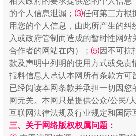
相关政府的要求提供您的个人信息
的个人信息泄漏；
⑶
任何第三方根
用您的个人信息，由此所产生的纠
入或政府管制而造成的暂时性网站
合作者的网站在内）；
⑸
因不可抗
受贿1.44亿！段成刚被判无期
从幼儿
款及声明中列明的使用方式或免责
报料信息人承认本网所有条款方可
已经阅读本网条款并承担一切因您
网无关。本网只是提供公众/公民/
互联网法律法规及行业规定和国际
三、关于网络版权权属问题：
全民健身五年计划来了！等你上场