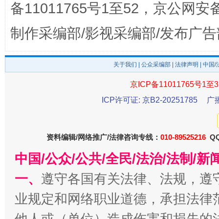
备11011765号1至52，京公网安备：
完善运行机制助力责任有效落实
一纸欠条
制作采编部/影视采编部/发布广告
关于我们
|
公众采编部
|
法律声明
| 中国
京ICP备11011765号1至3
ICP许可证: 京B2-20251785
广
东山县通报“牛蛙产品抗生素超标问题”
法
资料编辑/网络推广/法律咨询专线：
010-89525216
QQ
中国/公众/公共/全民/法治/法制/
一、
遵守各国有关法律、法规，遵
业规定和网络职业道德，承担法律
他人或（单位）造成伤害和损失的