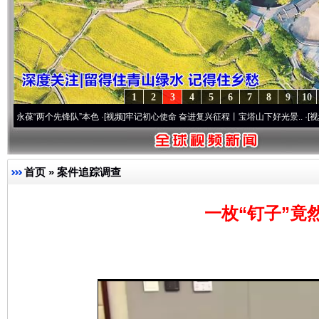
1
2
3
4
5
6
7
8
9
10
两个先锋队”本色
·[视频]
牢记初心使命 奋进复兴征程丨宝塔山下好光景..
·[视频]
因党而生
首页
»
案件追踪调查
一枚“钉子”竟