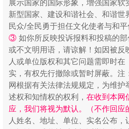
展示国家的国际形象，增强国家软
新型国家、建设和谐社会、和谐世界
国家大学科技园优化重塑工作
民众/全民勇于担任文化使者与和
③
如你所反映投诉报料和投稿的部
或不文明用语，请谅解！如因被反
人或单位版权和其它问题需即时在
实，有权先行撤除或暂时屏蔽。注
网根据有关法律法规规定，为维护
述权和知情权的权利，
在收到本网
扯下公款旅游的“隐身衣”
如何以同
应，我们将视为默认。（不作回应
人姓名、地址、单位、实名公布，让