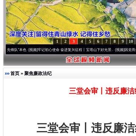
1
2
3
4
5
6
7
8
9
10
”本色
·[视频]
牢记初心使命 奋进复兴征程丨宝塔山下好光景..
·[视频]
因党而生 为党而战
首页
»
聚焦廉政法纪
三堂会审丨违反廉洁
三堂会审丨违反廉洁纪