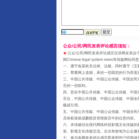
公众/公民/网民发表评论感言须知：
★
公众/公民/网民发表评论感言仅供网友表达个人看法
国家大学科技园优化重塑工作
闻Chinese legal system new
一、遵守各国有关法律、法规，同时遵守《
互
二、尊重网上道德，承担一切因您的行为而直
三、中国公共传媒、中国公众传媒、中国全民传媒China 
言的一切权利。
四、您在中国公共传媒、中国公众传媒、中国全民传媒Chin
言论，中国公共传媒、中国公众传媒、中国全民传媒China
载或引用。
五、中国公共传媒、中国公众传媒、中国全民传媒China 
员有权保留或删除其管辖留言中的任意内容。
六、本传媒结合现代网络科技影视文化传媒的新
策、影视文化传媒交流。合法有效地为公众服
七、参与本网发表评论感言即表明您已经阅读并