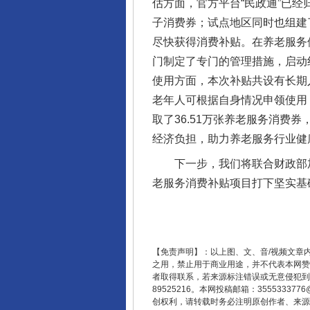
估方面，官方平台“民政通”已
揭开“小金库”的免责幌子
子消费券；试点地区同时也组建
尽快获得消费补贴。在养老服务
门制定了专门的管理措施，启动
使用方面，本次补贴共设有长期
老年人可根据自身情况申领使用
取了36.51万张养老服务消费券
经济负担，助力养老服务行业健
下一步，我们将联合财政部加
老服务消费补贴项目打下坚实基
受贿1.44亿！段成刚被判无期
【免责声明】：以上图、文、音/视频文章
之用，禁止用于商业用途，并不代表本网赞
者取得联系，若来源标注错误或无意侵犯到您的
89525216。本网投稿邮箱：355533
创权利，请转载时务必注明原创作者、来源：