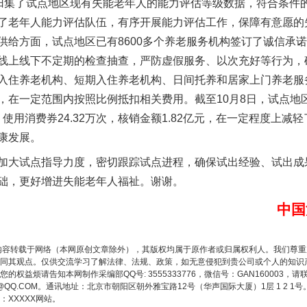
经归集了试点地区现有失能老年人的能力评估等级数据，符合条件的
以产业富民促振兴
了老年人能力评估队伍，有序开展能力评估工作，保障有意愿的
供给方面，试点地区已有8600多个养老服务机构签订了诚信承
线上线下不定期的检查抽查，严防虚假服务、以次充好等行为，确
入住养老机构、短期入住养老机构、日间托养和居家上门养老服
，在一定范围内按照比例抵扣相关费用。截至10月8日，试点地
，使用消费券24.32万次，核销金额1.82亿元，在一定程度上
康发展。
大试点指导力度，密切跟踪试点进程，确保试出经验、试出成
础，更好增进失能老年人福祉。谢谢。
从幼儿园到大学，有这些资助
中国
内容转载于网络（本网原创文章除外），其版权均属于原作者或归属权利人。我们尊
同其观点。仅供交流学习了解法律、法规、政策，如无意侵犯到贵公司或个人的知识
权益烦请告知本网制作采编部QQ号: 3555333776，微信号：GAN160003，请
3776@QQ.COM。通讯地址：北京市朝阳区朝外雅宝路12号（华声国际大厦）1层 1 
XXXXX网站。