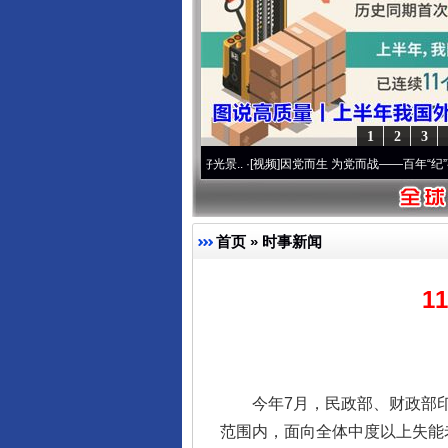
1
2
3
奋进复兴征程丨宝塔山下好光景..
·[视频]
因党而生 为党而战——百年“纪”事⑧加强纪律.
首页
»
时事新闻
1
今年7月，民政部、财政部印
范围内，面向全体中度以上失能