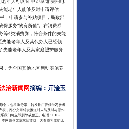
老年人可以“即申即享”相关的电
酒驾未被当场查获能处罚吗
失能老年人能够及时申请评估，
诺书，申请参与补贴项目，民政部
保服务“物有所值”。在消费券
务等4类消费券，符合条件的失能
区失能老年人及其代办人已经领
减轻了失能老年人及其家庭照护服务
果，为全国其他地区启动实施养
“后车司机肯定在骂我”
法治新闻网
摘编
：
亓淦玉
重原创，也注重分享。转发推广仅供学习参考
产权，部分文章转发推送时未能及时与原作
联系我们将立即删除或更正。电话：010-
2 1号。本网原创文章欢迎转载，为尊重和维护原