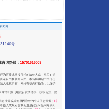
养老服务师职业资格制度暂行规定
。
/新闻网
号
1140号
法律咨询热线：
15701616003
还老百姓一个明白家底
行为直接或间接引起的给他人或（单位）造
言论自由和新闻自由。本传媒网站中的部份
法人版权所有，网站有权先行撤除，以保护
健康网站和报刊电视台友情链接，授权合法、健
信息泄漏或其他原因导致的个人信息泄漏；
⑶
毒侵入或政府管制而造成的暂时性网站关闭