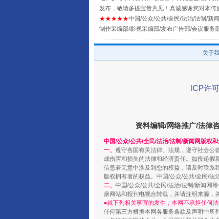
扯下公款旅游的“隐身衣”
发布，敬请多提宝贵意见！真诚感谢您对本传
★★★★★
中国/公众/公共/全民/法治/法制/新闻
制作采编部/影视采编部/发布广告部/会议服务
关于
ICP许可
资料编辑/网络推广/法律
“蜀中异人”王建安的艺术幻境
中国/公众/公共/全民/法治/法制/新闻网版权
一、
遵守各国有关法律、法规，遵守社会公
成伤害和损失的法律和经济责任。如投递假
信息若无意中涉及到您的权益，请及时联系
版权拥有者的权益。中国/公众/公共/全民/法
二、
中国/公众/公共/全民/法治/法制/
康网站和报刊电视台转载，并请注明来源，
●就下列相关事宜的发生，本网不承担任何法
任何第三方根据本网各服务条款及声明中所