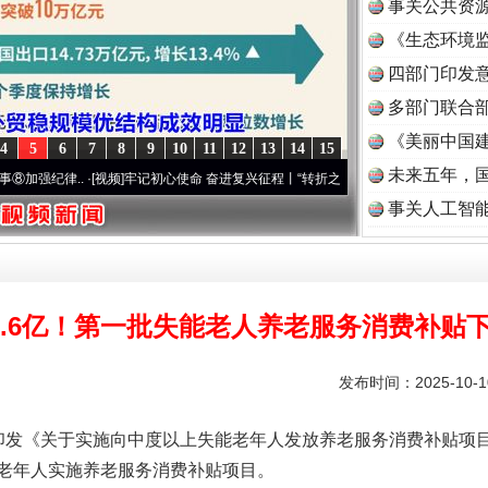
事关公共资
《生态环境监
读
四部门印发
多部门联合部
《美丽中国建
4
5
6
7
8
9
10
11
12
13
14
15
未来五年，
.
·[视频]
牢记初心使命 奋进复兴征程丨“转折之城”激荡..
·[视频]
牢记初心使命 奋进复兴征
事关人工智
1.6亿！第一批失能老人养老服务消费补贴
发布时间：2025-10-
发《关于实施向中度以上失能老年人发放养老服务消费补贴项目
老年人实施养老服务消费补贴项目。