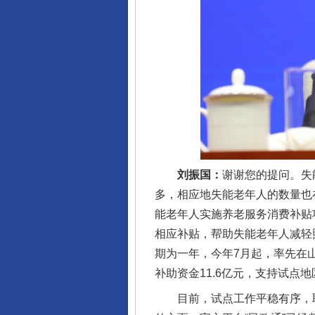
千年窑火 生生不息
刘振国：
谢谢您的提问。失
多，相应地失能老年人的数量也
能老年人实施养老服务消费补贴
相应补贴，帮助失能老年人减轻
期为一年，今年7月起，率先在
补助资金11.6亿元，支持试点
目前，试点工作平稳有序，取