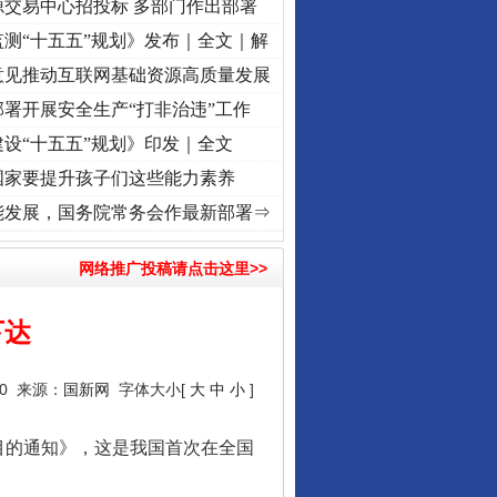
源交易中心招投标 多部门作出部署
测“十五五”规划》发布｜全文｜解
意见推动互联网基础资源高质量发展
署开展安全生产“打非治违”工作
设“十五五”规划》印发｜全文
国家要提升孩子们这些能力素养
程丨红船起航处 潮起..
·[视频]
一首歌的时间，读懂乐至的“诗与远方”
·[视频]
从《水浒
能发展，国务院常务会作最新部署⇒
网络推广投稿请点击这里>>
下达
10 来源：
国新网
字体大小[
大
中
小
]
的通知》，这是我国首次在全国