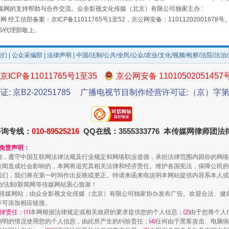
如何以同查同治破解风腐交织难题
媒网的支持帮助与合作交流。众全影视文化传媒（北京）有限公司独家主办 :
网 经工信部备案：京ICP备11011765号1至52，京公网安备：11011202001678号
部/代理部敬上。
我们
|
公众采编部
|
法律声明
| 中国/法制/公共/全民/公众/农业/文化/视频/检察/法院/法治
京ICP备11011765号1至35
京公网安备 11010502051457
证: 京B2-20251785
广播电视节目制作经营许可证:（京）字第3
咨询专线：
010-89525216
QQ在线：3555333776 本传媒网律师团
一颗心始终滚烫
和免责声明：
德，遵守中国互联网法律法规及行业规定和网络职业道德，承担法律范围内因你的网络
新闻造成社会影响的，本网将追究其相关法律和经济责任。维护各国宪法，保障公民的
我们，我们将在第一时间作出反映或更正。特请来函来电说明本网站提供内容系本人或
治/法制/新闻网等传媒网站衷心致谢！
新闻网等传媒网站，由众全影视文化传媒（北京）有限公司独家协办发布广告。欢迎合法、
并可添加相应链接。
律责任：⑴
本网根据法律规定或相关政府的要求提供您的个人信息；
⑵
由于您将个人
列明的情况使用您的个人信息，由此所产生的纠纷责任；
⑷
任何由于黑客攻击、电脑病