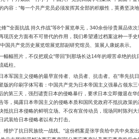
的内容：“每一个共产党员必须发挥其全部的积极性，英勇坚决
”“全面抗战 持久作战”等8个展览单元，340余份珍贵展品依
再现历史方面有不可替代的作用，我们希望通过档案这种一手史
”中国共产党历史展览馆展览部副研究馆员、策展人康妮表示。
幅照片，不仅把观众“带回”到那场长达14年的艰苦卓绝的抗
流砥柱。
军国主义侵略的最早宣传者、动员者、抗击者。在“率先抗日 
竖版的印刷字体写着：中国共产党为日本帝国主义强暴占领东三
变之后的第三天，强烈谴责日本的侵略暴行，要求日本立即撤退在
告等，揭露日本帝国主义的侵略本质和国民党政府不抵抗政策的
决抵抗日本侵略的鲜明立场。不仅有宣传动员，现场同时陈列大
日武装给日本侵略者以有力打击。
维护了抗日民族统一战线。“这份档案是张学良给中共中央发出