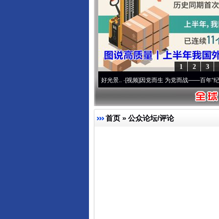
1
2
3
命 奋进复兴征程丨宝塔山下好光景..
·[视频]
因党而生 为党而战——百年“纪”事⑧加强纪
首页
»
公众论坛/评论