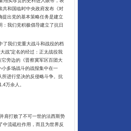
大量翔实珍贵的史料进入眼帘，表
维埃共和国临时中央政府发布《对
明确提出党的基本策略任务是建立
证明：我们党积极倡导建立了抗日
中了我们党重大战斗和战役的档
大战”定名的经过：正太战役我
在它旁边的《晋察冀军区百团大
小小多场战斗的战报集中在一
军队所进行坚决的反侵略斗争。抗
.4万余人。
并肩打败了不可一世的法西斯势
挥了中流砥柱作用，而且为世界反