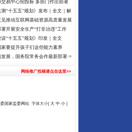
源交易中心招投标 多部门作出部署
测“十五五”规划》发布｜全文｜解
意见推动互联网基础资源高质量发展
署开展安全生产“打非治违”工作
设“十五五”规划》印发｜全文
国家要提升孩子们这些能力素养
复兴征程丨红船起航处 潮起..
·[视频]
一首歌的时间，读懂乐至的“诗与远方”
·[视频]
从《
能发展，国务院常务会作最新部署⇒
网络推广投稿请点击这里>>
纪委国家监委网站
字体大小[
大
中
小
]