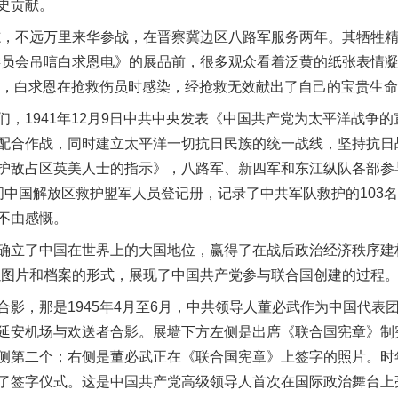
史贡献。
，不远万里来华参战，在晋察冀边区八路军服务两年。其牺牲精
员会吊唁白求恩电》的展品前，很多观众看着泛黄的纸张表情凝重。
2日，白求恩在抢救伤员时感染，经抢救无效献出了自己的宝贵生
1941年12月9日中共中央发表《中国共产党为太平洋战争的
配合作战，同时建立太平洋一切抗日民族的统一战线，坚持抗日
护敌占区英美人士的指示》，八路军、新四军和东江纵队各部参与
中国解放区救护盟军人员登记册，记录了中共军队救护的103名
不由感慨。
了中国在世界上的大国地位，赢得了在战后政治经济秩序建构
以图片和档案的形式，展现了中国共产党参与联合国创建的过程
，那是1945年4月至6月，中共领导人董必武作为中国代表
延安机场与欢送者合影。展墙下方左侧是出席《联合国宪章》制
侧第二个；右侧是董必武正在《联合国宪章》上签字的照片。时年
了签字仪式。这是中国共产党高级领导人首次在国际政治舞台上