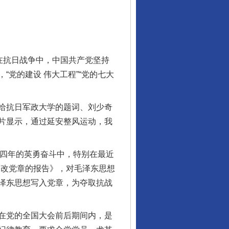
在抗日战争中，中国共产党坚持
党的建设 伟大工程”“党的七大
给抗日军政大学的题词、刘少奇
片显示，通过延安整风运动，我
十四年的英勇奋斗中，特别在最近
修改党章的报告》，对毛泽东思想
行业协会接连发公告
泽东思想写入党章，为夺取抗战
在党的全国大会前后期间内，是