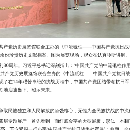
产党历史展览馆联合主办的《中流砥柱——中国共产党抗日战
0余份珍贵历史文献档案。图为展览现场，观众在认真聆听讲解。本
0周年。习近平总书记深刻指出：“中国共产党的中流砥柱作
国共产党历史展览馆联合主办的《中流砥柱——中国共产党抗日
现了在14年艰苦卓绝的抗战历程中，中国共产党团结带领抗日
刻地启迪当下、昭示未来。
取民族独立和人民解放的坚强核心，无愧为全民族抗战的中流
专题展厅，首先看到一面红底金字的大型展板，形似一本翻开的
发亮，下方紧跟一行小字“中国共产党抗日战争档案展”；侧面，