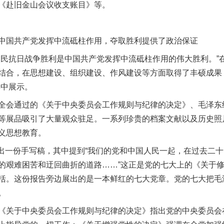
《赴旧金山会议收支账目》等。
国共产党发挥中流砥柱作用，夺取胜利提供了政治保证
抗日战争胜利是中国共产党发挥中流砥柱作用的伟大胜利。”
结合，在思想建设、组织建设、作风建设等方面取得了丰硕成果，“
集中展示。
会通过的《关于中央委员会工作规则与纪律的决定》、毛泽东
等展品吸引了大量观众驻足。一系列珍贵的档案文献以及历史照
义思想教育。
出一份手写稿，其中提到“我们的党和中国人民一起，在过去二
的艰难困苦和迂回曲折的道路……”这正是党的七大上的《关于
实
一纸欠条伤亲情 巡回调解促和解..
括。这份报告旁边展出的是一本鲜红的七大党章。党的七大把毛
。
关于中央委员会工作规则与纪律的决定》指出党的中央委员会