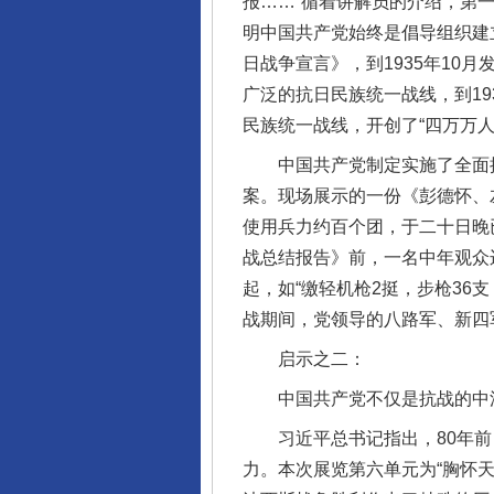
报……”循着讲解员的介绍，第
明中国共产党始终是倡导组织建
日战争宣言》，到1935年10
广泛的抗日民族统一战线，到1
民族统一战线，开创了“四万万
中国共产党制定实施了全面抗战
案。现场展示的一份《彭德怀、
使用兵力约百个团，于二十日晚
战总结报告》前，一名中年观众
起，如“缴轻机枪2挺，步枪36
战期间，党领导的八路军、新四军
启示之二：
中国共产党不仅是抗战的中流
习近平总书记指出，80年前
力。本次展览第六单元为“胸怀