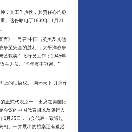
神，其工作热忱，其责任心均称
这份唁电于1939年11月21
命。
宣言》，号召“中国与英美及其他
战争至完全的胜利”；太平洋战争
营救美军飞行员工作；1945年
盟军人员。“当年真不容易。”一
上的话语权。“胸怀天下 并肩作
。
团的正式代表之一，出席在美国旧
宪会议的中国代表团以及随行人
6月25日，与会代表一致通过
亮相。一并展出的档案还有董必