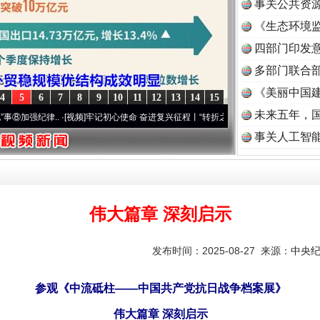
事关公共资
《生态环境监
读
四部门印发
多部门联合部
《美丽中国建
4
5
6
7
8
9
10
11
12
13
14
15
未来五年，
律..
·[视频]
牢记初心使命 奋进复兴征程丨“转折之城”激荡..
·[视频]
牢记初心使命 奋进
事关人工智
伟大篇章 深刻启示
发布时间：2025-08-27 来源：
中央
参观《中流砥柱——中国共产党抗日战争档案展》
伟大篇章 深刻启示