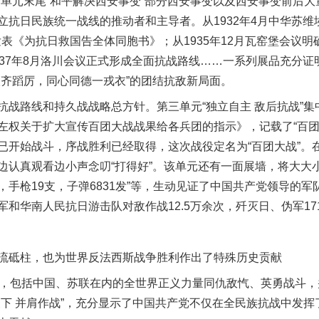
一单元末尾“和平解决西安事变”部分西安事变以及西安事变前后
立抗日民族统一战线的推动者和主导者。从1932年4月中华苏
月发表《为抗日救国告全体同胞书》；从1935年12月瓦窑堡会议
937年8月洛川会议正式形成全面抗战路线……一系列展品充分
人齐蹈厉，同心同德一戎衣”的团结抗敌新局面。
路线和持久战战略总方针。第三单元“独立自主 敌后抗战”集
左权关于扩大宣传百团大战战果给各兵团的指示》，记载了“百团
已开始战斗，序战胜利已经取得，这次战役定名为“百团大战”。
边认真观看边小声念叨“打得好”。该单元还有一面展墙，将大大
支，手枪19支，子弹6831发”等，生动见证了中国共产党领导的
和华南人民抗日游击队对敌作战12.5万余次，歼灭日、伪军171
砥柱，也为世界反法西斯战争胜利作出了特殊历史贡献
，包括中国、苏联在内的全世界正义力量同仇敌忾、英勇战斗，
天下 并肩作战”，充分显示了中国共产党不仅在全民族抗战中发