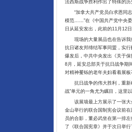
法西斯战争胜利作出了特殊的历
“加拿大共产党员白求恩同志
模范……”在《中国共产党中央委
日从延安发出，此前的11月1
现场的大量展品也在告诉我们，
抗日诸友邦缔结军事同盟，实行
爆发后，中共中央发出《关于保
8月，延安总部关于抗日战争期间
对精神矍铄的老年夫妇看着展板
抗日战争的伟大胜利，重新确立
战”单元的一角尤为瞩目，这里
该展墙最上方展示了一张大合影
金山举行的联合国制宪会议前在
员的合影，董必武坐在第一排左
了《联合国宪章》并于次日举行