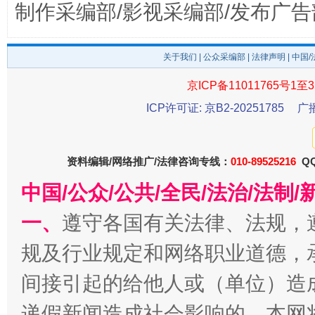
制作采编部/影视采编部/发布广告
千年窑火 生生不息
一
关于我们
|
公众采编部
|
法律声明
| 中国
京ICP备11011765号1至3
ICP许可证: 京B2-20251785
广
资料编辑/网络推广/法律咨询专线：
010-89525216
QQ
中国/公众/公共/全民/法治/法
揭开“小金库”的免责幌子
一、
遵守各国有关法律、法规，
规及行业规定和网络职业道德，
间接引起的给他人或（单位）造
递假新闻造成社会影响的，本网