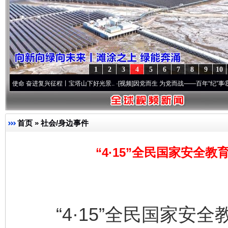
1
2
3
4
5
6
7
8
9
10
复兴征程丨宝塔山下好光景..
·[视频]
因党而生 为党而战——百年“纪”事⑧加强纪律..
·[视
首页
»
社会/身边事件
“4·15”全民国家安全
“4·15”全民国家安全