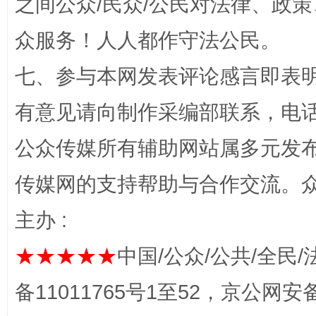
之间公众/民众/公民对法律、政
众服务！人人都作守法公民。
七、参与本网发表评论感言即表明
有意见请向制作采编部联系，电话：0
公众传媒所有辅助网站属多元发
东山县通报“牛蛙产品抗生素超标问题”
法
传媒网的支持帮助与合作交流。
主办 :
★★★★★
中国/公众/公共/全民/
备11011765号1至52，京公网安备：