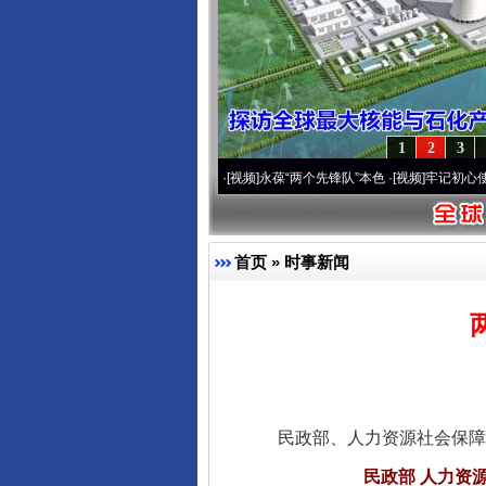
1
2
3
0周年 深刻改变雪域高原..
·[视频]
永葆“两个先锋队”本色
·[视频]
牢记初心使命 奋进复
首页
»
时事新闻
民政部、人力资源社会保障部
民政部 人力资