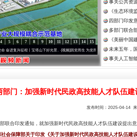
事关公共资
《生态环境监
读
四部门印发
多部门联合部
《美丽中国建
4
5
6
7
8
9
10
11
12
13
14
15
未来五年，
兴征程丨宝塔山下好光景..
·[视频]
因党而生 为党而战——百年“纪”事⑧加强纪律..
·[视频
事关人工智
两部门：加强新时代民政高技能人才队伍建
发布时间：2025-04-14 
联合印发通知，就加强新时代民政高技能人才队伍建设提出意
源社会保障部关于印发《关于加强新时代民政高技能人才队伍建