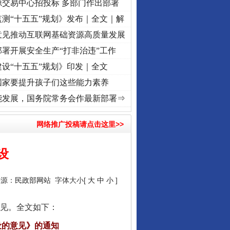
源交易中心招投标 多部门作出部署
测“十五五”规划》发布｜全文｜解
意见推动互联网基础资源高质量发展
署开展安全生产“打非治违”工作
设“十五五”规划》印发｜全文
国家要提升孩子们这些能力素养
]
牢记初心使命 奋进复兴征程丨“转折之城”激荡..
·[视频]
牢记初心使命 奋进复兴征程丨红
能发展，国务院常务会作最新部署⇒
网络推广投稿请点击这里>>
设
来源：
民政部网站
字体大小[
大
中
小
]
见。全文如下：
设的意见》的通知