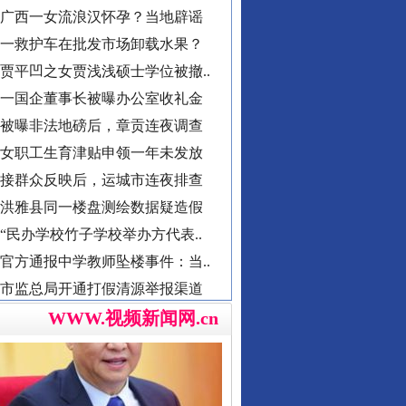
贾平凹之女贾浅浅硕士学位被撤..
一国企董事长被曝办公室收礼金
被曝非法地磅后，章贡连夜调查
女职工生育津贴申领一年未发放
导游发烟没安好心
接群众反映后，运城市连夜排查
洪雅县同一楼盘测绘数据疑造假
“民办学校竹子学校举办方代表..
官方通报中学教师坠楼事件：当..
市监总局开通打假清源举报渠道
男子献血10年要求免诊查费遭拒
襄阳一村干部超占地建五层楼房
WWW.视频新闻网.cn
西北大学通报“教师贾某某涉嫌..
郴州市通报烟花零售店燃爆事件
总书记心中的头等大事
不准学生带手纸入厕？教委回应
湖南卫健委通报“研究生失联”