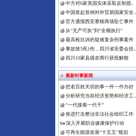
中方对6家美国实体采取反制措..
“后车司机肯定在骂我”
中国发起首例对外贸易国家安全..
官方通报西安赛格商场坠亡事件
从“无产可执”到“全额执行”
最高检抗诉的疑难复杂刑事案件
事故致5死1伤，四川省安委会挂..
四川10家县级农商行获批解散
最新时事新闻
把老百姓关切的事一件一件办好
世界屋脊 天路回响
分析研究当前经济形势和经济工..
“一代接着一代干”
中国全民
推进打击整治非法社会组织工作
深入开展职业健康保护行动
可再生能源发展“十五五”规划