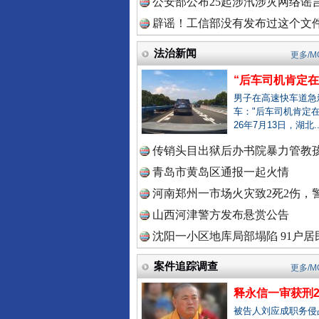
公安部公布25起涉汛涉灾网络谣言
一枚“钉子”竟然扎入要害部门
辟谣！工信部没有发布过这个文
中国视频
法治新闻
更多/M
“后车司机肯定在骂
男子在高速快车道急
车："后车司机肯定在
中国廉政
26年7月13日，湖北.
传销头目出狱后办书院暴力管教孩
青岛市黄岛区通报一起火情
中国律
河南郑州一市场火灾致2死2伤，警
雄关漫道展新颜
山西河津警方发布悬赏公告
沈阳一小区地库局部塌陷 91户居民
中国参
案件追踪调查
更多/M
释永信一审获刑2
被告人刘应成职务侵