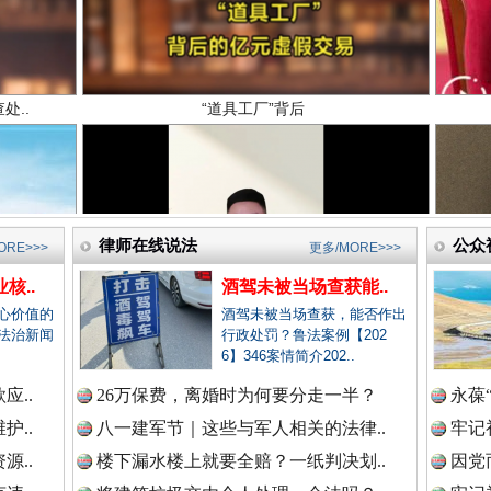
新闻网.中国
新闻网.中国
高回报！网警详解投资理财陷阱
律师在线说法
公众
新闻网.中国
ORE>>>
更多/MORE>>>
核..
酒驾未被当场查获能..
心价值的
酒驾未被当场查获，能否作出
法治新闻
行政处罚？鲁法案例【202
新闻网.中国
6】346案情简介202..
应..
26万保费，离婚时为何要分走一半？
永葆
护..
八一建军节｜这些与军人相关的法律..
牢记
新闻网.中国
源..
楼下漏水楼上就要全赔？一纸判决划..
因党