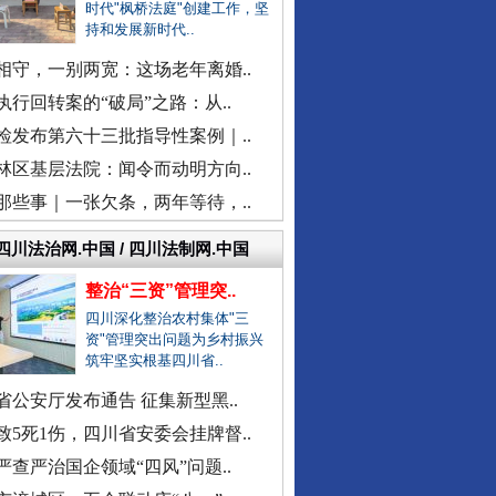
一医院涉嫌在中药里添加安眠药
时代"枫桥法庭"创建工作，坚
持和发展新时代..
柳州鱼峰区教育局发布辟谣声明
福建中医药大学附属人民医院：..
相守，一别两宽：这场老年离婚..
“市长信箱”出现答复错误问题
执行回转案的“破局”之路：从..
现场视频！山东舰出扼台东
中日友好医院通报肖某相关问题
检发布第六十三批指导性案例｜..
官方通报“三河广告牌匾改色”
林区基层法院：闻令而动明方向..
教师被举报用假身份与女生恋爱
那些事｜一张欠条，两年等待，..
网民反映新能源充电电价差异大
四川法治网.中国 / 四川法制网.中国
广西一栋5层楼墙体和地基开裂
整治“三资”管理突..
天津市委常委、组织部部长周德..
四川深化整治农村集体"三
官方通报西安赛格商场坠亡事件
资"管理突出问题为乡村振兴
筑牢坚实根基四川省..
执行局长被指低俗骚扰女当事人
当地通报"白某某涉嫌婚内出轨"..
省公安厅发布通告 征集新型黑..
同心逐梦
查实作弊！河南通报"三支一扶"..
致5死1伤，四川省安委会挂牌督..
贵州贵定通报"洛北河伴漂服务"..
严查严治国企领域“四风”问题..