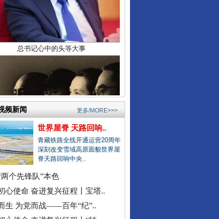
县委书记在评论区回复网友诉求
居民在农业农村局上厕所遭辱骂
公立医院医生未完成创收被待岗..
郏县通报"15岁女孩被当街暴打"..
宁波通报患儿术后离世医疗事件
襄阳多家精神病医院被曝骗医保
东部战区发布MV《若一去不回》
成都成华区深夜通报"非遗"乱象..
视频新闻
更多/MORE>>>
官方通报国企董事长打人被拘
世界屋脊 天路回响..
找国土所所长办事被借68万元？
青藏铁路全线开通运营20周年
公务员考生笔试面试第一落选？
深刻改变雪域高原面貌世界屋
脊天路回响中央..
中标公告套网络人名，湖北通报
南宁通报“一教师脚踢小学生”
“两个先锋队”本色
周知！公安部这个举报平台上线..
初心使命 奋进复兴征程丨宝塔..
村民“从小被父母砍手割耳”？
而生 为党而战——百年“纪”..
民警走访吓得家里老人欲轻生？