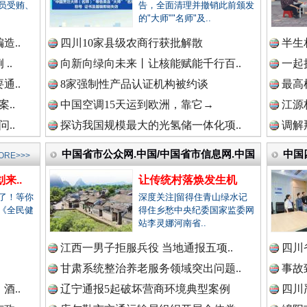
新闻网.中国
员受贿、
告，全面清理并撤销此前颁发
的"大师""名师"及..
造..
四川10家县级农商行获批解散
半生
新闻网.中国
..
向新向绿向未来丨让核能赋能千行百..
一起
高速路上逆行称"我一路开着双闪"..
通..
8家强制性产品认证机构被约谈
最高
..
中国空调15天运到欧洲，靠它→
江源
..
探访我国规模最大的光氢储一体化项..
调解
新闻网.中国
中国省市公众网.中国/中国省市信息网.中国
中国
ORE>>>
来..
让传统村落焕发生机
新闻网.中国
了！等你
深度关注|留得住青山绿水记
《全民健
得住乡愁中央纪委国家监委网
站李灵娜河南省..
.
江西一男子拒服兵役 当地通报五项..
四川
烦心事变舒心事
新闻网.中国
甘肃系统整治养老服务领域突出问题..
事故
酒..
辽宁通报5起破坏营商环境典型案例
四川