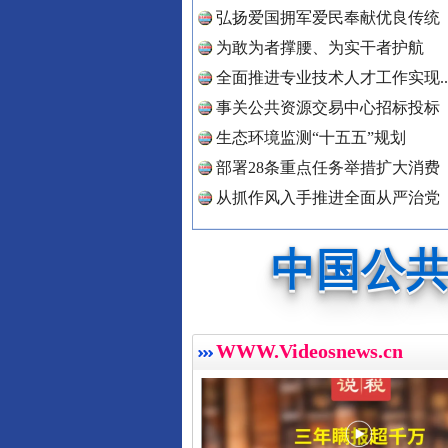
中国公众
弘扬爱国拥军爱民奉献优良传统
为敢为者撑腰、为实干者护航
全面推进专业技术人才工作实现..
中国公民
事关公共资源交易中心招标投标
红船起航处 潮起向未来
生态环境监测“十五五”规划
部署28条重点任务举措扩大消费
从抓作风入手推进全面从严治党
中国公共
中国法制
WWW.Videosnews.cn
三年瞒报超千万 隐匿收入偷税被查
中国法治