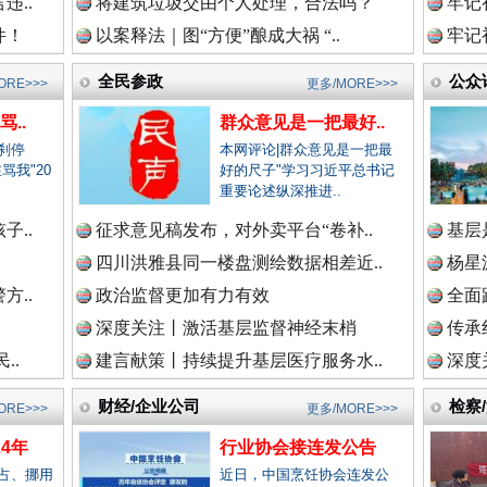
违..
将建筑垃圾交由个人处理，合法吗？
牢记
生态调度“流量密码”
件！
以案释法｜图“方便”酿成大祸 “..
牢记
新闻网.中国
全民参政
公众
ORE>>>
更多/MORE>>>
..
群众意见是一把最好..
刹停
本网评论|群众意见是一把最
骂我"20
好的尺子"学习习近平总书记
法纪网.中国
.
重要论述纵深推进..
子..
征求意见稿发布，对外卖平台“卷补..
基层
四川洪雅县同一楼盘测绘数据相差近..
杨星
师在线.中国
方..
政治监督更加有力有效
全面
“文明之鹰-2025”联训
深度关注丨激活基层监督神经末梢
传承
..
建言献策丨持续提升基层医疗服务水..
深度
政网.中国
财经/企业公司
检察
ORE>>>
更多/MORE>>>
4年
行业协会接连发公告
占、挪用
近日，中国烹饪协会连发公