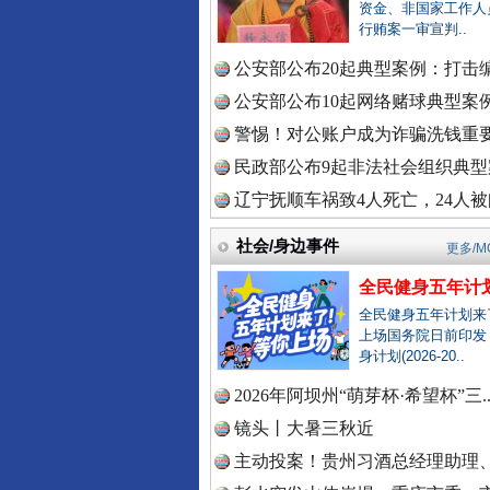
中国全民
资金、非国家工作人
行贿案一审宣判..
公安部公布20起典型案例：打击编
中国公众
公安部公布10起网络赌球典型案例 
衣柜里的秘密
警惕！对公账户成为诈骗洗钱重要
民政部公布9起非法社会组织典型案
辽宁抚顺车祸致4人死亡，24人被问
中国公民
社会/身边事件
更多/M
全民健身五年计划
中国公共
全民健身五年计划来
上场国务院日前印发
身计划(2026-20..
2026年阿坝州“萌芽杯·希望杯”三.
春天里的科技盛宴
中国法制
镜头丨大暑三秋近
主动投案！贵州习酒总经理助理、