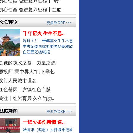
初心使命 奋进复兴征程丨“转..
总书记与全民健身的故事
安徽颍上县红星镇发布道歉声明
初心使命 奋进复兴征程丨红船..
医院弄错CT女子被误诊“绝症”
论坛/评论
更多/MORE>>>
驾车致4死,审理时开贫困证明？
千年窑火 生生不息..
濉溪县通报黑臭水体流入农灌区
深度关注丨千年窑火生生不息
官方通报周口六院医生坠楼身亡
中央纪委国家监委网站柴雅欣
自江西景德镇报..
景区摩托车收费带路设置路障？
男子曝妻子和公职人员多次开房
是党的执政之基、力量之源
女子自曝怀孕时摆烂丈夫是副处
源投师“蜀中异人”门下学艺
警察违停致摩托司机追尾死亡？
践行人民城市理念
外交部发布重磅视频：《不跪！》
三亚再通报游客被不明物咬伤离..
红色基因，赓续红色血脉
社区书记开车追撵女子撞伤2人
关注丨红岩育廉 久久为功..
医院回应要求先献血再输血致人..
/法院新闻
更多/MORE>>>
虎门通报“4车道变3车道车祸”
一纸欠条伤亲情 巡..
爆破拆火车站致周边房屋裂缝？
法院讯（蔡敏）为持续推进新