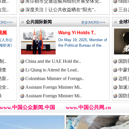
政..
库尔勒市交通运输局组织开展全体党..
绵阳
新闻网.中国
完..
深度关注丨让公共收益晒在“阳光”..
三台
公共国际新闻
全球
ORE>>>
更多/MORE>>>
视频
Wang Yi Holds T..
新闻网.中国
言人办公
On May 19, 2025, Member of
海听涛》
the Political Bureau of the ..
三轮上挤9个人,司机：有保险！
..
China and the UAE Hold the..
国防
新闻网.中国
调查
Li Qiang to Attend the Lead..
中蒙将
新..
Colombian Minister of Foreign..
边民
全..
Assistant Foreign Minister Mi..
加速
新闻网.中国
谈
Assistant Foreign Minister Mi..
国防
www.中国公众新闻.中国
www.中国公共网.cn
新闻网.中国