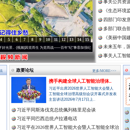
事关公共资
《生态环境监
读
四部门印发
多部门联合部
《美丽中国建
4
5
6
7
8
9
10
11
12
13
14
15
未来五年，
]
因党而生 为党而战——百年“纪”事⑧加强纪律..
·[视频]
牢记初心使命 奋进复兴征程丨“
事关人工智
政要论坛
稿
更多/MORE>>>
携手构建全球人工智能治理体..
习近平出席2026世界人工智能大会暨人
工智能全球治理高级别会议开幕式并发表
主旨讲话2026年7月17日上..
习近平同斯洛伐克总统佩列格里尼会谈
习近平同巴西总统卢拉通电话
习近平在2026世界人工智能大会暨人工智能全球治