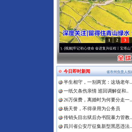
1
2
3
频]
永葆“两个先锋队”本色
·[视频]
牢记初心使命 奋进复兴征程丨宝塔山下好光景..
·[视频
今日即时新闻
省市州负责人投
半生相守，一别两宽：这场老年..
一纸欠条伤亲情 巡回调解促和..
26万保费，离婚时为何要分走一..
杨天誉，不得录用为公务员
传销头目出狱后办书院暴力管教..
四川省公安厅征集新型黑恶违法..