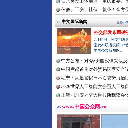
彭水突发山体崩塌 重庆市委、市
中国法治
休假、工资、社保、就业！全方位
中文国际新闻
更多/M
外交部发布重磅
中国法院
7月13日，外交部发
室发布双语视频《南
中国公共新闻网..
巳巳如意，开工大吉！
中方公布：对6家美国实体采取反制
中国检察
中国发起首例对外贸易国家安全
毛宁：高度警惕日本右翼势力借助
2026世界人工智能大会暨人工智能
中国医药
王毅同丹麦外交大臣拉斯穆森会
www.中国公众网.cn
中国企业