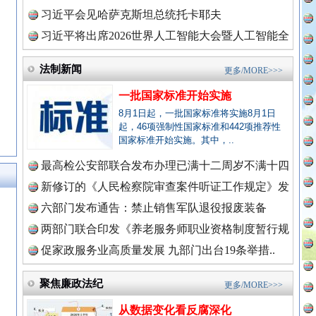
理高级..
习近平会见哈萨克斯坦总统托卡耶夫
全民健身五年计划来了！等你上场
习近平将出席2026世界人工智能大会暨人工智能全
球治理..
法制新闻
更多/MORE>>>
一批国家标准开始实施
8月1日起，一批国家标准将实施8月1日
起，46项强制性国家标准和442项推荐性
国家标准开始实施。其中，..
最高检公安部联合发布办理已满十二周岁不满十四
周岁未..
新修订的《人民检察院审查案件听证工作规定》发
布
六部门发布通告：禁止销售军队退役报废装备
永葆“两个先锋队”本色
两部门联合印发《养老服务师职业资格制度暂行规
定》
促家政服务业高质量发展 九部门出台19条举措..
新闻网.中国
聚焦廉政法纪
更多/MORE>>>
从数据变化看反腐深化