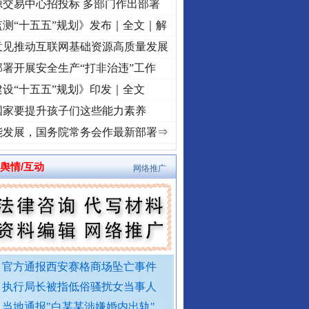
源交易中心招投标 多部门作出部署
测“十五五”规划》发布｜全文｜解
意见推动互联网基础资源高质量发展
署开展安全生产“打非治违”工作
设“十五五”规划》印发｜全文
国家要提升孩子们这些能力素养
转折之城”激荡..
·[视频]
牢记初心使命 奋进复兴征程丨红船起航处 潮起..
·[视频]
一首歌
能发展，国务院常务会作最新部署⇒
舆情/互动
网络推广
官方通报西安赛格商场坠亡事件
执行局长被指低俗骚扰女当事人
当地通报"白某某涉嫌婚内出轨"..