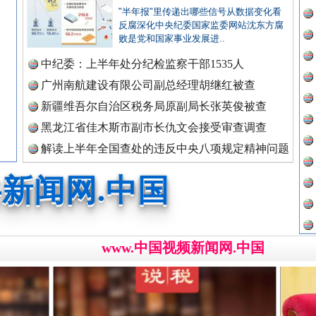
新闻网.中国
"半年报"里传递出哪些信号从数据变化看
反腐深化中央纪委国家监委网站沈东方腐
败是党和国家事业发展进..
中纪委：上半年处分纪检监察干部1535人
新闻网.中国
广州南航建设有限公司副总经理胡继红被查
广州首例，负责人莫某某被刑拘
新疆维吾尔自治区税务局原副局长张英俊被查
黑龙江省佳木斯市副市长仇文会接受审查调查
新闻网.中国
解读上半年全国查处的违反中央八项规定精神问题
数据
新闻网.中国
www.中国视频新闻网.中国
处..
“道具工厂”背后
新闻网.中国