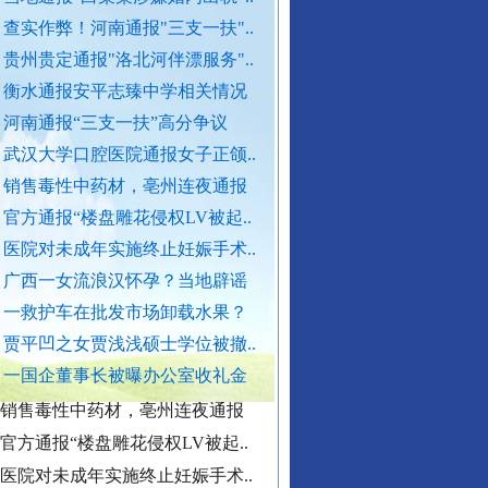
查实作弊！河南通报"三支一扶"..
外交部发布重磅视频
贵州贵定通报"洛北河伴漂服务"..
官方通报西安赛格商场坠亡事件
衡水通报安平志臻中学相关情况
执行局长被指低俗骚扰女当事人
河南通报“三支一扶”高分争议
武汉大学口腔医院通报女子正颌..
当地通报"白某某涉嫌婚内出轨"..
销售毒性中药材，亳州连夜通报
查实作弊！河南通报"三支一扶"..
官方通报“楼盘雕花侵权LV被起..
贵州贵定通报"洛北河伴漂服务"..
医院对未成年实施终止妊娠手术..
衡水通报安平志臻中学相关情况
广西一女流浪汉怀孕？当地辟谣
河南通报“三支一扶”高分争议
一救护车在批发市场卸载水果？
武汉大学口腔医院通报女子正颌..
“转折之城”激荡奋进脉搏
贾平凹之女贾浅浅硕士学位被撤..
销售毒性中药材，亳州连夜通报
一国企董事长被曝办公室收礼金
官方通报“楼盘雕花侵权LV被起..
医院对未成年实施终止妊娠手术..
广西一女流浪汉怀孕？当地辟谣
一救护车在批发市场卸载水果？