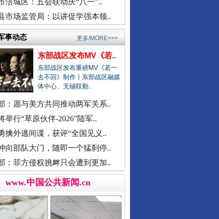
衡水通报安平志臻中学相关情况
市涪城区：五会联动庆“八一”..
河南通报“三支一扶”高分争议
县市场监管局：以讲促学强本领..
武汉大学口腔医院通报女子正颌..
军事动态
更多/MORE>>>
销售毒性中药材，亳州连夜通报
东部战区发布MV《若..
官方通报“楼盘雕花侵权LV被起..
东部战区发布重磅MV《若一
医院对未成年实施终止妊娠手术..
去不回》制作丨东部战区融媒
体中心、无锡联勤..
广西一女流浪汉怀孕？当地辟谣
余华英二审被判死刑
部：愿与美方共同推动两军关系..
一救护车在批发市场卸载水果？
举行“草原伙伴-2026”陆军..
贾平凹之女贾浅浅硕士学位被撤..
勇擒外逃间谍，获评“全国见义..
一国企董事长被曝办公室收礼金
冲向部队大门，随即一个猛刹停..
被曝非法地磅后，章贡连夜调查
部：菲方侵权挑衅只会遭到更加..
女职工生育津贴申领一年未发放
接群众反映后，运城市连夜排查
www.中国公共新闻.cn
洪雅县同一楼盘测绘数据疑造假
“民办学校竹子学校举办方代表..