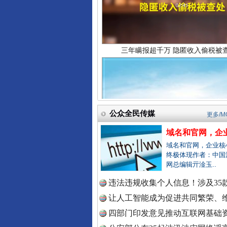
中国法院
中国检察
祁连巍巍树丰碑
公众全民传媒
中国医药
更多/M
域名和官网，企业
域名和官网，企业核
终极体现作者：中国
中国企业
网总编辑亓淦玉..
违法违规收集个人信息！涉及35款
让人工智能成为促进共同繁荣、维
中国农业
四部门印发意见推动互联网基础资