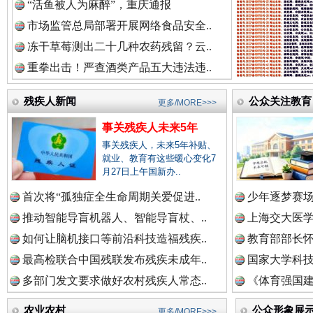
“活鱼被人为麻醉”，重庆通报
市场监管总局部署开展网络食品安全..
冻干草莓测出二十几种农药残留？云..
重拳出击！严查酒类产品五大违法违..
残疾人新闻
公众关注教育
更多/MORE>>>
事关残疾人未来5年
事关残疾人，未来5年补贴、
祁连巍巍树丰碑
高回报
就业、教育有这些暖心变化7
月27日上午国新办..
首次将“孤独症全生命周期关爱促进..
少年逐梦赛场
推动智能导盲机器人、智能导盲杖、..
上海交大医
如何让脑机接口等前沿科技造福残疾..
教育部部长怀
最高检联合中国残联发布残疾未成年..
国家大学科技
多部门发文要求做好农村残疾人常态..
《体育强国建
农业农村
公众形象展
更多/MORE>>>