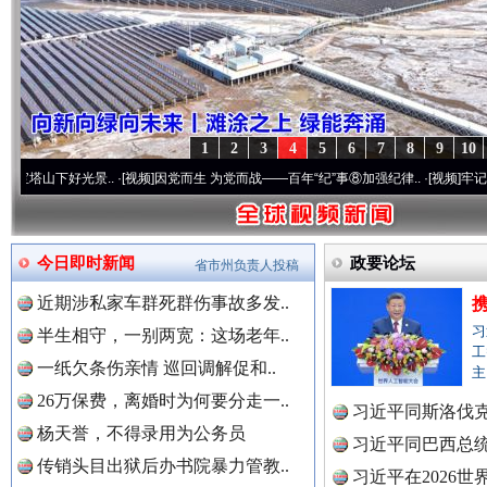
“后车司机肯定在骂我”
全民健身
1
2
3
4
5
6
7
8
9
10
光景..
·[视频]
因党而生 为党而战——百年“纪”事⑧加强纪律..
·[视频]
牢记初心使命 奋进
今日即时新闻
政要论坛
省市州负责人投稿
近期涉私家车群死群伤事故多发..
习
半生相守，一别两宽：这场老年..
工
一纸欠条伤亲情 巡回调解促和..
主
世界屋脊 天路回响
永
26万保费，离婚时为何要分走一..
习近平同斯洛伐
杨天誉，不得录用为公务员
习近平同巴西总
传销头目出狱后办书院暴力管教..
习近平在2026