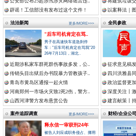
公安部公布25起涉汛涉灾网络谣言违..
将建筑垃圾
中国廉政法纪网.
辟谣！工信部没有发布过这个文件！
以案释法｜图“
法治新闻
全民参政
更多/MORE>>>
“后车司机肯定在骂..
中国律师在线.中
男子在高速快车道急刹停
衣柜里的秘密
高速路上
车："后车司机肯定在骂我"20
26年7月13日，湖北..
近期涉私家车群死群伤事故多发，公..
征求意见稿发
中国参政网.中
传销头目出狱后办书院暴力管教孩子..
四川洪雅县同
青岛市黄岛区通报一起火情
政治监督更
河南郑州一市场火灾致2死2伤，警方..
深度关注丨
中国全民新闻网.
山西河津警方发布悬赏公告
建言献策丨持
案件追踪调查
财经/企业公
更多/MORE>>>
中国公众新闻网.
释永信一审获刑24年
春天里的科技盛宴
被告人刘应成职务侵占、挪用