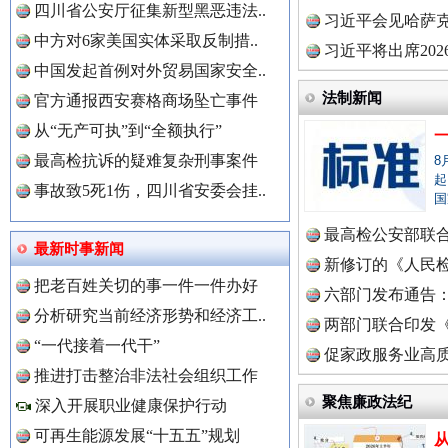
四川省公安厅征集新型黑恶违法..
理高级..
习近平会见哈萨
中方对6家美国实体采取反制措..
习近平将出席20
中国发起首例对外贸易国家安全..
球治理..
法制新闻
官方通报西安赛格商场坠亡事件
从“无产可执”到“全额执行”
最高检抗诉的疑难复杂刑事案件
8
红船起航处 潮起向未来
广州首
起
事故致5死1伤，四川省安委会挂..
国
中国全民新闻网.
最高检公安部联
最新时事新闻
周岁未..
新修订的《人民
把老百姓关切的事一件一件办好
布
六部门发布通告
分析研究当前经济形势和经济工..
两部门联合印发
中国公众新闻网.
“一代接着一代干”
定》
促家政服务业高质
推进打击整治非法社会组织工作
聚焦廉政法纪
深入开展职业健康保护行动
中国公民新闻网.
可再生能源发展“十五五”规划
三年瞒报超千万 隐匿收入偷税被查处..