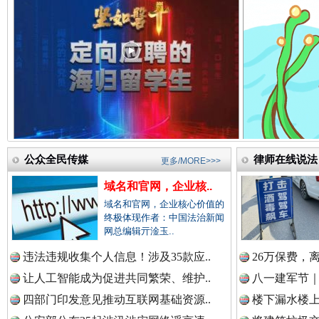
中国检察新闻网.
一枚“钉子”竟然扎入要害部门
中国医药新闻网.
中国企业新闻网.
公众全民传媒
律师在线说法
更多/MORE>>>
域名和官网，企业核..
中国农业新闻网.
域名和官网，企业核心价值的
终极体现作者：中国法治新闻
网总编辑亓淦玉..
雄关漫道展新颜
“
违法违规收集个人信息！涉及35款应..
26万保费，
中国视频新闻网.
让人工智能成为促进共同繁荣、维护..
八一建军节｜
四部门印发意见推动互联网基础资源..
楼下漏水楼上