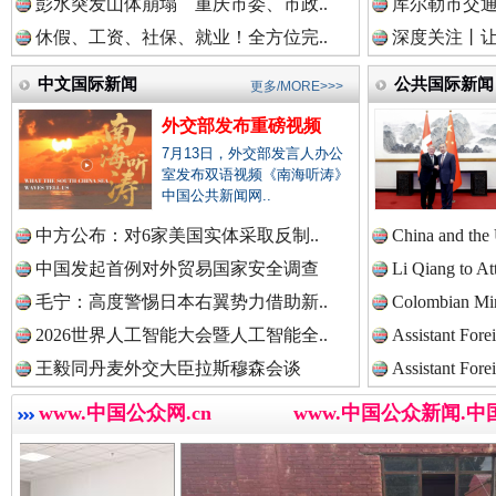
中国法院新闻网.
彭水突发山体崩塌 重庆市委、市政..
库尔勒市交通
休假、工资、社保、就业！全方位完..
深度关注丨让
“后车司机肯定在骂我”
全民健身
中文国际新闻
公共国际新闻
更多/MORE>>>
中国检察新闻网.
外交部发布重磅视频
7月13日，外交部发言人办公
室发布双语视频《南海听涛》
中国医药新闻网.
中国公共新闻网..
中方公布：对6家美国实体采取反制..
China and the
中国发起首例对外贸易国家安全调查
Li Qiang to At
中国企业新闻网.
毛宁：高度警惕日本右翼势力借助新..
Colombian Mini
2026世界人工智能大会暨人工智能全..
Assistant Fore
世界屋脊 天路回响
永
王毅同丹麦外交大臣拉斯穆森会谈
Assistant Fore
中国农业新闻网.
www.中国公众网.cn
www.中国公众新闻.中