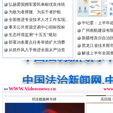
弘扬爱国拥军爱民奉献优良传统
"
反
为敢为者撑腰、为实干者护航
败
中国公共新闻网.
全面推进专业技术人才工作实现..
中纪委：上半年处
事关公共资源交易中心招标投标
广州南航建设有
生态环境监测“十五五”规划
新疆维吾尔自治
中国法制新闻网.
部署28条重点任务举措扩大消费
黑龙江省佳木斯
从抓作风入手推进全面从严治党
解读上半年全国
数据
祁连巍巍树丰碑
高回报
中国法治新闻网.
WWW.Videosnews.cn
ww
中国法院新闻网.