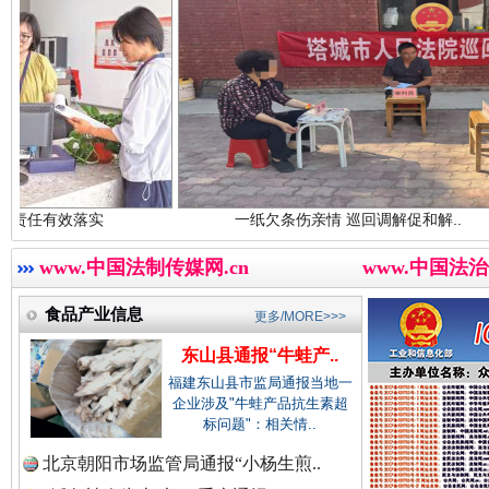
中国视频新闻网.
中国廉政法纪网.
红船起航处 潮起向未来
广州首
实
一纸欠条伤亲情 巡回调解促和解..
中国律师在线.中
www.中国法制传媒网.cn
www.中国法治
食品产业信息
更多/MORE>>>
中国参政网.中
东山县通报“牛蛙产..
福建东山县市监局通报当地一
企业涉及"牛蛙产品抗生素超
标问题"：相关情..
三年瞒报超千万 隐匿收入偷税被查处..
北京朝阳市场监管局通报“小杨生煎..