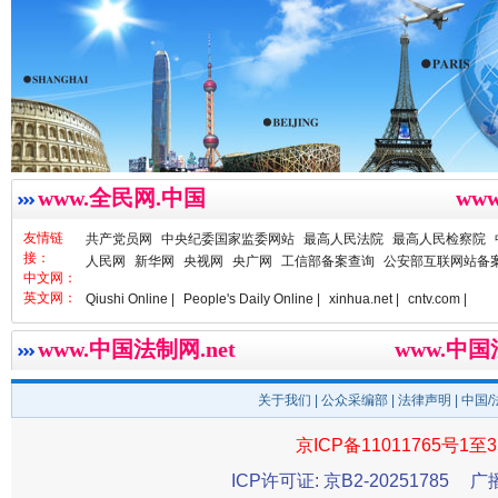
衣柜里的秘密
高速路上
www.全民网.中国
ww
友情链
共产党员网
中央纪委国家监委网站
最高人民法院
最高人民检察院
接：
人民网
新华网
央视网
央广网
工信部备案查询
公安部互联网站备
中文网：
英文网：
Qiushi Online |
People's Daily Online |
xinhua.net |
cntv.com |
www.中国法制网.net
www.中
关于我们
|
公众采编部
|
法律声明
| 中国
春天里的科技盛宴
京ICP备11011765号1至3
ICP许可证: 京B2-20251785
广