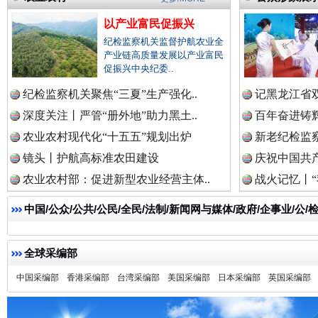
一枚“钉子”竟然扎入要害部门
以产业富民促振兴
纪检监察机关监督护航农业全
产业链高质量发展以产业富民
促振兴中央纪委..
纪检监察机关聚焦“三夏”生产强化..
记黑龙江省双
深度关注丨严管“册外地”助力黑土..
百年奋进铸辉
农业农村现代化“十五五”规划出炉
新老纪检监察
镜头丨护航高标准农田建设
庆祝中国共产
农业农村部：促进新型农业经营主体..
战火记忆丨“
中国/公众/公共/公民/全民/法制/新闻网与媒体/政府/企事业/
雄关漫道展新颜
“
全球采编部
中国采编部
香港采编部
台湾采编部
美国采编部
日本采编部
英国采编部