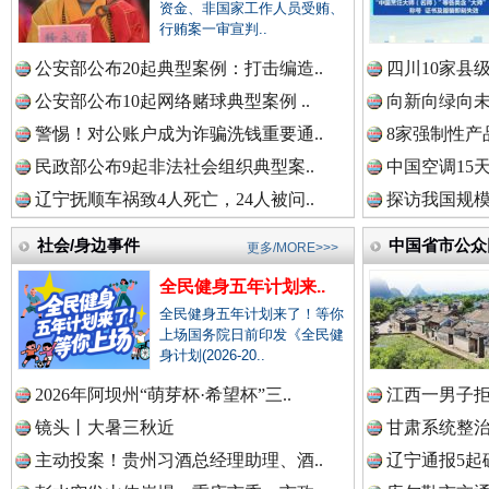
资金、非国家工作人员受贿、
行贿案一审宣判..
中国公民新闻网.
公安部公布20起典型案例：打击编造..
四川10家县
公安部公布10起网络赌球典型案例 ..
向新向绿向未
警惕！对公账户成为诈骗洗钱重要通..
8家强制性产
中国公共新闻网.
民政部公布9起非法社会组织典型案..
中国空调15
辽宁抚顺车祸致4人死亡，24人被问..
探访我国规模
社会/身边事件
中国省市公众
更多/MORE>>>
巳巳如意，开工大吉！
三轮上
中国法制新闻网.
全民健身五年计划来..
全民健身五年计划来了！等你
上场国务院日前印发《全民健
身计划(2026-20..
中国法治新闻网.
2026年阿坝州“萌芽杯·希望杯”三..
江西一男子拒
镜头丨大暑三秋近
甘肃系统整治
主动投案！贵州习酒总经理助理、酒..
辽宁通报5起