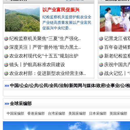
以产业富民促振兴
纪检监察机关监督护航农业全
产业链高质量发展以产业富民
雄关漫道展新颜
“
促振兴中央纪委..
纪检监察机关聚焦“三夏”生产强化..
记黑龙江省双
深度关注丨严管“册外地”助力黑土..
百年奋进铸辉
农业农村现代化“十五五”规划出炉
新老纪检监察
镜头丨护航高标准农田建设
庆祝中国共产
农业农村部：促进新型农业经营主体..
战火记忆丨“
中国/公众/公共/公民/全民/法制/新闻网与媒体/政府/企事业/
全球采编部
衣柜里的秘密
高速路上
中国采编部
香港采编部
台湾采编部
美国采编部
日本采编部
英国采编部