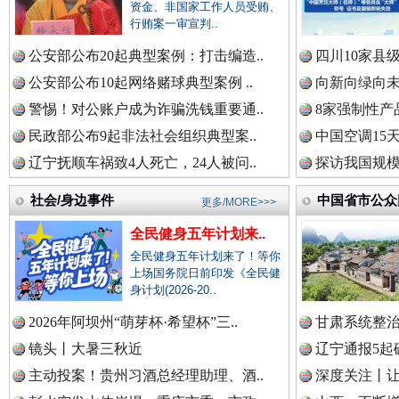
中国公民新闻网.
资金、非国家工作人员受贿、
行贿案一审宣判..
巳巳如意，开工大吉！
三轮上
公安部公布20起典型案例：打击编造..
四川10家县
中国公共新闻网.
公安部公布10起网络赌球典型案例 ..
向新向绿向未
警惕！对公账户成为诈骗洗钱重要通..
8家强制性产
民政部公布9起非法社会组织典型案..
中国空调15
中国法制新闻网.
辽宁抚顺车祸致4人死亡，24人被问..
探访我国规模
社会/身边事件
中国省市公众
更多/MORE>>>
全民健身五年计划来..
中国法治新闻网.
全民健身五年计划来了！等你
“后车司机肯定在骂我”
全民健身
上场国务院日前印发《全民健
身计划(2026-20..
2026年阿坝州“萌芽杯·希望杯”三..
甘肃系统整治
中国法院新闻网.
镜头丨大暑三秋近
辽宁通报5起
主动投案！贵州习酒总经理助理、酒..
深度关注丨让