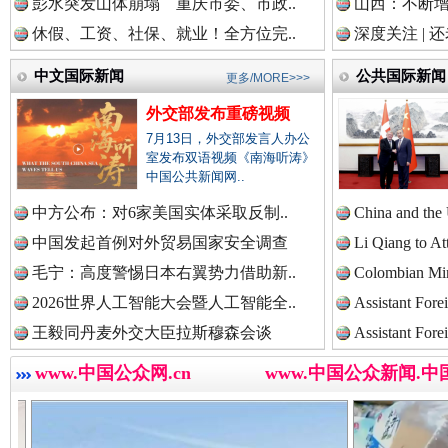
彭水突发山体崩塌 重庆市委、市政..
山西：不断
中国检察新闻网.
休假、工资、社保、就业！全方位完..
深度关注 | 
中文国际新闻
公共国际新闻
更多/MORE>>>
中国医药新闻网.
世界屋脊 天路回响
永
外交部发布重磅视频
7月13日，外交部发言人办公
室发布双语视频《南海听涛》
中国公共新闻网..
中国企业新闻网.
中方公布：对6家美国实体采取反制..
China and the
中国发起首例对外贸易国家安全调查
Li Qiang to At
毛宁：高度警惕日本右翼势力借助新..
Colombian Mini
中国农业新闻网.
2026世界人工智能大会暨人工智能全..
Assistant Fore
王毅同丹麦外交大臣拉斯穆森会谈
Assistant Fore
www.中国公众网.cn
www.中国公众新闻.中
红船起航处 潮起向未来
广州首
中国视频新闻网.