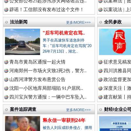
公安部公布25起涉汛涉灾网络谣言违..
以案释法｜图“
辟谣！工信部没有发布过这个文件！
以案说法 | 
中国律师在线.中
法治新闻
全民参政
更多/MORE>>>
“后车司机肯定在骂..
男子在高速快车道急刹停
中国参政网.中
车："后车司机肯定在骂我"20
26年7月13日，湖北..
青岛市黄岛区通报一起火情
征求意见稿发
春天里的科技盛宴
河南郑州一市场火灾致2死2伤，警方..
四川洪雅县同
中国全民新闻网.
山西河津警方发布悬赏公告
政治监督更
沈阳一小区地库局部塌陷 91户居民..
深度关注丨
四川宝兴警方通报：一辆中巴车坠入..
建言献策丨持
中国公众新闻网.
案件追踪调查
财经/企业公
更多/MORE>>>
释永信一审获刑24年
被告人刘应成职务侵占、挪用