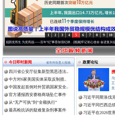
1
2
3
4
5
6
7
8
9
10
世界屋脊 天路回响
永
生 为党而战——百年“纪”事⑧加强纪律..
·[视频]
牢记初心使命 奋进复兴征程丨“转折之城
今日即时新闻
政要论坛
省市州负责人投稿
四川省公安厅征集新型黑恶违法..
习
中方对6家美国实体采取反制措..
工
中国发起首例对外贸易国家安全..
主
官方通报西安赛格商场坠亡事件
习近平同斯洛伐
从“无产可执”到“全额执行”
习近平同巴西总
红船起航处 潮起向未来
广州首
最高检抗诉的疑难复杂刑事案件
习近平在2026