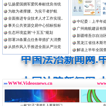
中国公共新闻网.
弘扬爱国拥军爱民奉献优良传统
"
反
为敢为者撑腰、为实干者护航
祁连巍巍树丰碑
高回报
败
全面推进专业技术人才工作实现..
中纪委：上半年处
中国法制新闻网.
事关公共资源交易中心招标投标
广州南航建设有
生态环境监测“十五五”规划
新疆维吾尔自治
部署28条重点任务举措扩大消费
黑龙江省佳木斯
中国法治新闻网.
从抓作风入手推进全面从严治党
解读上半年全国
数据
中国法院新闻网.
一枚“钉子”竟然扎入要害部门
WWW.Videosnews.cn
ww
中国检察新闻网.