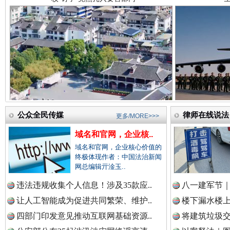
中国医药新闻网.
中国企业新闻网.
雄关漫道展新颜
“
中国农业新闻网.
公众全民传媒
律师在线说法
更多/MORE>>>
域名和官网，企业核..
域名和官网，企业核心价值的
终极体现作者：中国法治新闻
中国视频新闻网.
网总编辑亓淦玉..
违法违规收集个人信息！涉及35款应..
八一建军节｜
让人工智能成为促进共同繁荣、维护..
楼下漏水楼上
衣柜里的秘密
高速路上
中国廉政法纪网.
四部门印发意见推动互联网基础资源..
将建筑垃圾