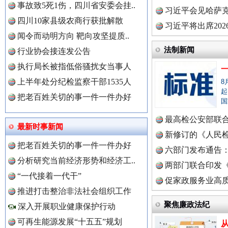
事故致5死1伤，四川省安委会挂..
理高级..
习近平会见哈萨
四川10家县级农商行获批解散
习近平将出席20
闻令而动明方向 靶向攻坚提质..
球治理..
法制新闻
行业协会接连发公告
执行局长被指低俗骚扰女当事人
上半年处分纪检监察干部1535人
8
中国全民新闻网.
起
把老百姓关切的事一件一件办好
国
三年瞒报超千万 隐匿收入偷税被查处..
最高检公安部联
最新时事新闻
中国公众新闻网.
周岁未..
新修订的《人民
把老百姓关切的事一件一件办好
布
六部门发布通告
分析研究当前经济形势和经济工..
两部门联合印发
“一代接着一代干”
中国公民新闻网.
定》
促家政服务业高质
推进打击整治非法社会组织工作
聚焦廉政法纪
深入开展职业健康保护行动
可再生能源发展“十五五”规划