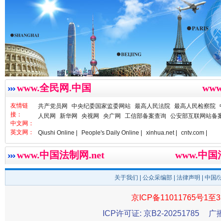
春天里的科技盛宴
www.全民网.中国
ww
友情链
共产党员网
中央纪委国家监委网站
最高人民法院
最高人民检察院
接：
人民网
新华网
央视网
央广网
工信部备案查询
公安部互联网站备
中文网：
英文网：
Qiushi Online |
People's Daily Online |
xinhua.net |
cntv.com |
www.中国法制网.net
www.中
关于我们
|
公众采编部
|
法律声明
| 中国
京ICP备11011765号1至3
ICP许可证: 京B2-20251785
广
巳巳如意，开工大吉！
三轮上