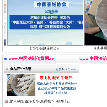
中国廉政法纪网.
中国律师在线.中
三年瞒报超千万 隐匿收入偷税被查处..
行业协会接连发公告
东山县通报“牛蛙产品抗
中国参政网.中
www.中国法制传媒网.cn
www.中国法治
食品产业信息
更多/MORE>>>
东山县通报“牛蛙产..
福建东山县市监局通报当地一
企业涉及"牛蛙产品抗生素超
标问题"：相关情..
北京朝阳市场监管局通报“小杨生煎..