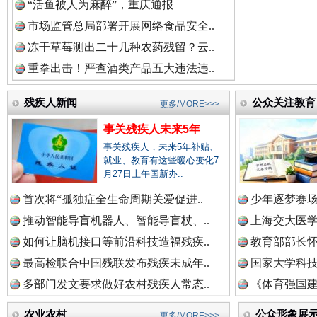
“活鱼被人为麻醉”，重庆通报
祁连巍巍树丰碑
高回报
市场监管总局部署开展网络食品安全..
冻干草莓测出二十几种农药残留？云..
重拳出击！严查酒类产品五大违法违..
残疾人新闻
公众关注教育
更多/MORE>>>
事关残疾人未来5年
事关残疾人，未来5年补贴、
就业、教育有这些暖心变化7
月27日上午国新办..
一枚“钉子”竟然扎入要害部门
首次将“孤独症全生命周期关爱促进..
少年逐梦赛场
推动智能导盲机器人、智能导盲杖、..
上海交大医
如何让脑机接口等前沿科技造福残疾..
教育部部长怀
最高检联合中国残联发布残疾未成年..
国家大学科技
多部门发文要求做好农村残疾人常态..
《体育强国建
农业农村
公众形象展
更多/MORE>>>